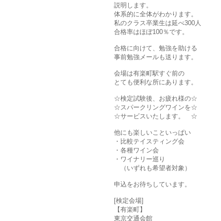
説明します。
体系的に全体がわかります。
私のクラス卒業生は延べ300人
合格率はほぼ100％です。
合格に向けて、勉強を助ける
事前勉強メールも送ります。
会場は有楽町駅すぐ前の
とても便利な所にあります。
☆検定試験後、お疲れ様の☆
☆スパークリングワインを☆
☆サービスいたします。 ☆
他にも楽しいこといっぱい
・比較テイスティング会
・各種ワイン会
・ワイナリー巡り
（いずれも希望者対象）
申込をお待ちしています。
[検定会場]
【有楽町】
東京交通会館