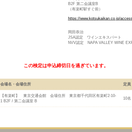
B2F 第二会議室B
（有楽町駅すぐ前）
https://www.kotsukaikan.co.jp/access
岡田恭治
JSA認定 ワインエキスパート
NVV認定 NAPA VALLEY WINE EX
この検定は申込締切日を過ぎています。
会場名・会場住所
定員
【有楽町】 東京交通会館 会場住所 東京都千代田区有楽町2-10-
10名
1 B2F / 第二会議室 B