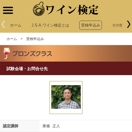
ワイン検定
ホーム
J.S.A.ワイン検定とは
受検申込み
その他申込
ホーム
>
受検申込み
試験会場・お問合せ先
認定講師
東條 正人