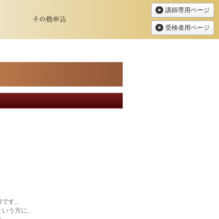
講師専用ページ
受検者用ページ
師です。
という方に、