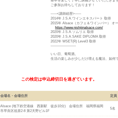
基本を楽しく丁寧に講義させていただきま
ご参加お待ちしております！
------<講師経歴>------
2014年 J.S.A.ワインエキスパート 取得
2015年 Alsace（カフェ＆ワインバー） オ
https://www.nishijinalsace.com/
2020年 J.S.A.ソムリエ 取得
2020年 J.S.A.SAKE DIPLOMA 取得
2022年 WSET(R) Level3 取得
------------------------
いい日、葡萄酒。
生活の楽しみが少しだけ増える魔法、如何
この検定は申込締切日を過ぎています。
会場名・会場住所
定員
Alsace (地下鉄空港線 西新駅 徒歩10分) 会場住所 福岡県福岡
5名
市早良区祖原2-8 第2天野ビル1F