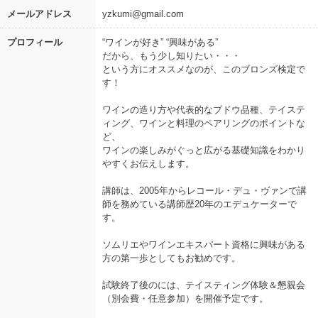
メールアドレス
yzkumi@gmail.com
プロフィール
“ワインが好き” “興味がある”
だから、もう少し知りたい・・・
という方にオススメなのが、このブロンズ検定で
す！
ワインの造り方や代表的なブドウ品種、テイステ
ィング、ワインと料理のペアリングのポイントな
ど、
ワインの楽しみがぐっと広がる基礎知識をわかり
やすくお伝えします。
講師は、2005年からレコール・デュ・ヴァンで講
師を務めている講師歴20年のエデュケーターで
す。
ソムリエやワインエキスパート資格に興味がある
方の第一歩としてもお勧めです。
試験終了後のには、テイスティング体験＆懇親会
（別会費・任意参加）を開催予定です。