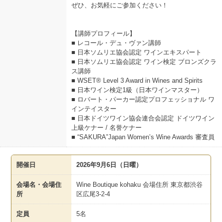
ぜひ、お気軽にご参加ください！
【講師プロフィール】
■ レコール・デュ・ヴァン講師
■ 日本ソムリエ協会認定 ワインエキスパート
■ 日本ソムリエ協会認定 ワイン検定 ブロンズクラ
ス講師
■ WSET® Level 3 Award in Wines and Spirits
■ 日本ワイン検定1級（日本ワインマスター）
■ ロバート・パーカー認定プロフェッショナル ワ
インテイスター
■ 日本ドイツワイン協会連合会認定 ドイツワイン
上級ケナー / 名誉ケナー
■ “SAKURA”Japan Women’s Wine Awards 審査員
開催日
2026年9月6日（日曜）
会場名・会場住
Wine Boutique kohaku 会場住所 東京都渋谷
所
区広尾3-2-4
定員
5名