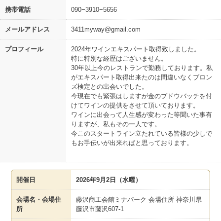
携帯電話
090−3910−5656
メールアドレス
3411myway@gmail.com
プロフィール
2024年ワインエキスパート取得致しました。
特に特別な経歴はございません。
30年以上今のレストランで勤務しております。私
がエキスパート取得出来たのは間違いなくブロン
ズ検定との出会いでした。
今現在でも緊張はしますが金のブドウバッチを付
けてワインの提供をさせて頂いております。
ワインに出会って人生感が変わった等聞いた事有
りますが、私もその一人です。
今このスタートライン立たれている皆様の少しで
もお手伝いが出来ればと思っております。
開催日
2026年9月2日（水曜）
会場名・会場住
藤沢商工会館ミナパーク 会場住所 神奈川県
所
藤沢市藤沢607-1