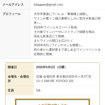
メールアドレス
kilajapan@gmail.com
プロフィール
大学卒業後にアパレル・事務職と経験し、
ワインが繋ぐご縁の素晴らしさに気付き飲食の世
界へ。
2024年ワインエキスパート取得。
その後ワインバーやレストランで経験を積み、
現在も飲食店にて勤務。
またワインの間口を広げたく
2026年4月にワインサロンを開業し、
初心者から愛好家まで楽しめるワインイベントを
定期的に開催。
開催日
2026年9月6日（日曜）
会場名・会場住
店舗 会場住所 東京都渋谷区代々木3丁目
所
13−1 SMI:RE YOYOGI 101
定員
5名