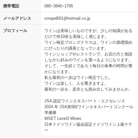
携帯電話
080−3840−1705
メールアドレス
cmqwd501@hotmail.co.jp
プロフィール
ワインは美味しいものですが、少しの知識がある
だけで何10倍も美味しく感じます。
ワイン検定ブロンズクラスは、ワインの基礎固め
にぴったりの講座となっています。
ワインショップやレストランで、お店の方と相談
しながら好みのワインを選べるようになります。
そして、一生続くであろう毎日の食事の時間が豊
かになります。
私も最初の一歩はワイン検定でした。
ワインは楽しく、人を繋ぎますよ。
最初の一歩を、是非とも踏み出してみませんか。
JSA 認定ワインエキスパート・エクセレンス
2024 年 JSA第9回ワインエキスパートコンクール
準優勝
WSET Level3 Wines
日本ドイツワイン協会認定ドイツワイン上級ケナ
ー