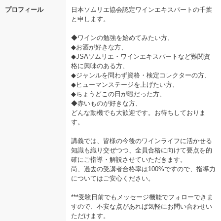
プロフィール
日本ソムリエ協会認定ワインエキスパートの千葉
と申します。
◆ワインの勉強を始めてみたい方、
◆お酒が好きな方、
◆JSAソムリエ・ワインエキスパートなど難関資
格に興味のある方、
◆ジャンルを問わず資格・検定コレクターの方、
◆ヒューマンステージを上げたい方、
◆ちょうどこの日が暇だった方、
◆赤いものが好きな方、
どんな動機でも大歓迎です。お待ちしておりま
す。
講義では、皆様の今後のワインライフに活かせる
知識も織り交ぜつつ、全員合格に向けて要点を的
確にご指導・解説させていただきます。
尚、過去の受講者合格率は100%ですので、指導力
についてはご安心ください。
***受験日前でもメッセージ機能でフォローできま
すので、不安な点があれば気軽にお問い合わせい
ただけます。