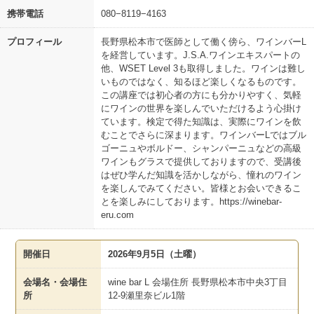
携帯電話
080−8119−4163
プロフィール
長野県松本市で医師として働く傍ら、ワインバーL
を経営しています。J.S.A.ワインエキスパートの
他、WSET Level 3も取得しました。ワインは難し
いものではなく、知るほど楽しくなるものです。
この講座では初心者の方にも分かりやすく、気軽
にワインの世界を楽しんでいただけるよう心掛け
ています。検定で得た知識は、実際にワインを飲
むことでさらに深まります。ワインバーLではブル
ゴーニュやボルドー、シャンパーニュなどの高級
ワインもグラスで提供しておりますので、受講後
はぜひ学んだ知識を活かしながら、憧れのワイン
を楽しんでみてください。皆様とお会いできるこ
とを楽しみにしております。
https://winebar-
eru.com
開催日
2026年9月5日（土曜）
会場名・会場住
wine bar L 会場住所 長野県松本市中央3丁目
所
12-9瀬里奈ビル1階