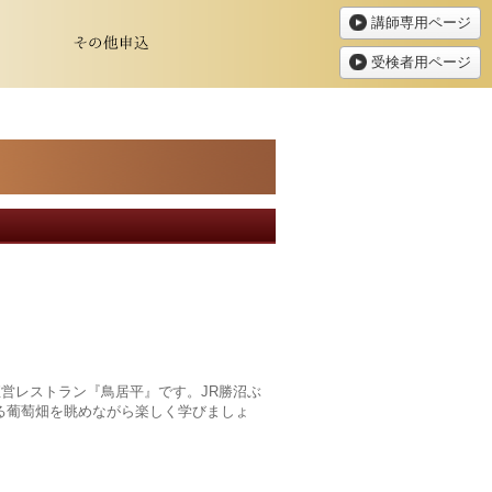
講師専用ページ
受検者用ページ
営レストラン『鳥居平』です。JR勝沼ぶ
いる葡萄畑を眺めながら楽しく学びましょ