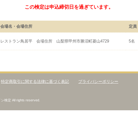
この検定は申込締切日を過ぎています。
会場名・会場住所
定員
レストラン鳥居平 会場住所 山梨県甲州市勝沼町菱山4729
5名
特定商取引に関する法律に基づく表記
プライバシーポリシー
All rights reserved.