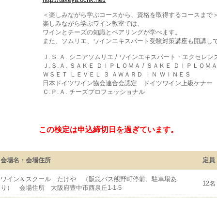
＜楽しみながら学ぶコースから、資格を取得するコースまで
楽しみながら学ぶワイン教室では、
ワインとチーズの知識とペアリングが学べます。
また、ソムリエ、ワインエキスパート受験対策講座も開講し
Ｊ.Ｓ.Ａ. シニアソムリエ / ワインエキスパート・エクセレン
Ｊ.Ｓ.Ａ. ＳＡＫＥ ＤＩＰＬＯＭＡ / ＳＡＫＥ ＤＩＰＬＯ
ＷＳＥＴ ＬＥＶＥＬ ３ ＡＷＡＲＤ ＩＮ ＷＩＮＥＳ
日本ドイツワイン協会連合会認定 ドイツワイン上級ケナー
Ｃ.Ｐ.Ａ. チーズプロフェッショナル
この検定は申込締切日を過ぎています。
会場名・会場住所
定員
ワイン＆スクール たけや （阪急バス熊野町停前、駐車場あ
12名
り） 会場住所 大阪府豊中市西泉丘1-1-5