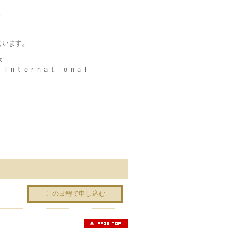
＞
ています。
ス
ＭＡ Ｉｎｔｅｒｎａｔｉｏｎａｌ
この日程で申し込む