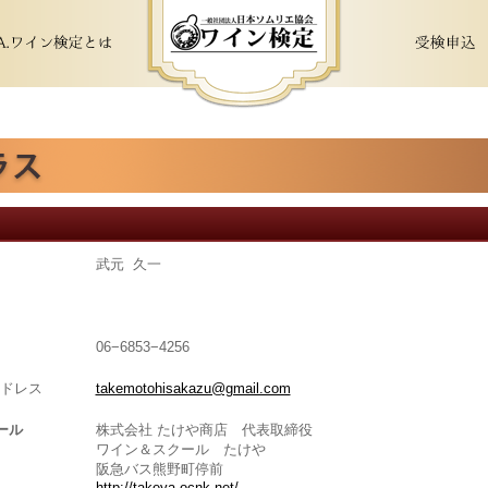
武元 久一
06−6853−4256
ドレス
takemotohisakazu@gmail.com
ール
株式会社 たけや商店 代表取締役
ワイン＆スクール たけや
阪急バス熊野町停前
http://takeya.ocnk.net/