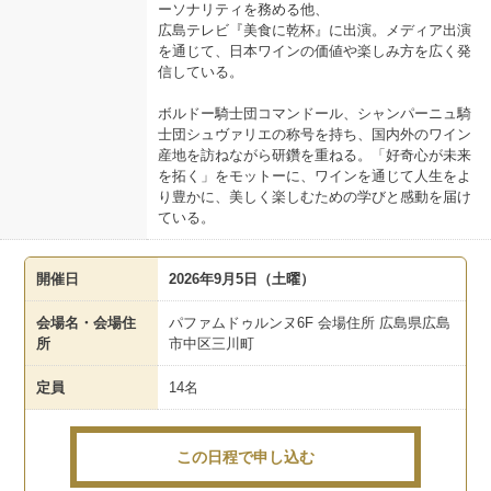
ーソナリティを務める他、
広島テレビ『美食に乾杯』に出演。メディア出演
を通じて、日本ワインの価値や楽しみ方を広く発
信している。
ボルドー騎士団コマンドール、シャンパーニュ騎
士団シュヴァリエの称号を持ち、国内外のワイン
産地を訪ねながら研鑽を重ねる。「好奇心が未来
を拓く」をモットーに、ワインを通じて人生をよ
り豊かに、美しく楽しむための学びと感動を届け
ている。
開催日
2026年9月5日（土曜）
会場名・会場住
パファムドゥルンヌ6F 会場住所 広島県広島
所
市中区三川町
定員
14名
この日程で申し込む