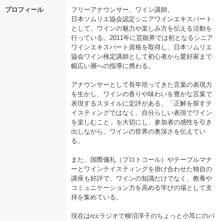
プロフィール
フリーアナウンサー、ワイン講師。
日本ソムリエ協会認定シニアワインエキスパート
として、ワインの魅力や楽しみ方を伝える活動を
行っている。2011年に芸能界では初となるシニア
ワインエキスパート資格を取得し、日本ソムリエ
協会ワイン検定講師として初心者から愛好家まで
幅広い層への指導に携わる。
アナウンサーとして長年培ってきた言葉の表現力
を生かし、ワインの香りや味わいを豊かな言葉で
表現するスタイルに定評がある。「正解を探すテ
イスティングではなく、自分らしい表現でワイン
を楽しむこと」を大切にし、参加者の感性を引き
出しながら、ワインの世界の奥深さを伝えてい
る。
また、国際儀礼（プロトコール）やテーブルマナ
ーとワインテイスティングを掛け合わせた独自の
講座も好評で、ワインの知識だけでなく、教養や
コミュニケーション力を高める学びの場として支
持を集めている。
現在はrccラジオで柳沼淳子のちょっと小耳にのパ