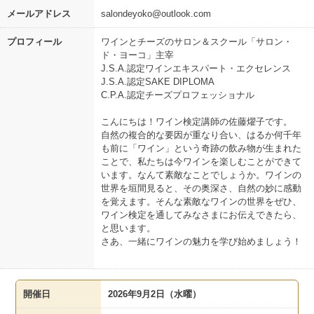
メールアドレス
salondeyoko@outlook.com
プロフィール
ワインとチーズのサロン＆スクール「サロン・
ド・ヨーコ」主宰
J.S.A.認定ワインエキスパート・エクセレンス
J.S.A.認定SAKE DIPLOMA
C.P.A.認定チーズプロフェッショナル
こんにちは！ワイン検定講師の佐藤燿子です。
自然の複合的な要因が重なり合い、はるか何千年
も前に「ワイン」という奇跡の飲み物が生まれた
ことで、私たちは今ワインを楽しむことができて
います。なんて素敵なことでしょうか。ワインの
世界を垣間見ると、その奥深さ、自然の妙に感動
を覚えます。そんな素敵なワインの世界をぜひ、
ワイン検定を通してみなさまにお伝えできたら、
と思います。
さあ、一緒にワインの魅力を学び始めましょう！
開催日
2026年9月2日（水曜）