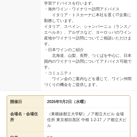
学習アドバイスを行います。
・海外ワイン・ワイナリー訪問アドバイス
イタリア・トスカーナに本社を置くIT企業に
勤務しています。
イタリア、スペイン、シャンパーニュ（ランス／
エペルネ）、アルザスなど、ヨーロッパのワイン
産地やワイナリー訪問についてご相談いただけま
す。
・日本ワインのご紹介
北海道、山梨、長野、つくばを中心に、日本
国内のワイナリー訪問についてアドバイス可能で
す。
・コミュニティ
ワイン会のご案内などを通じて、ワイン仲間
づくりの機会をご提供します。
開催日
2026年9月2日（水曜）
会場名・会場住
（東横線都立大学駅）ノア都立大ビル 会場
所
住所 東京都目黒区 中根 1-2-17 ノア都立大ビ
ル