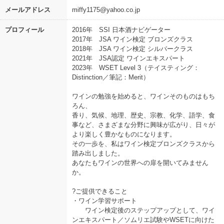
メールアドレス
miffy1175@yahoo.co.jp
プロフィール
2016年 SSI 日本酒ナビゲーター
2017年 JSA ワイン検定 ブロンズクラス
2018年 JSA ワイン検定 シルバークラス
2021年 JSA認定 ワインエキスパート
2023年 WSET Level 3（テイスティング：
Distinction／筆記：Merit）
ワインの勉強を始めると、ワインそのものはもち
ろん、
香り、気候、地理、歴史、宗教、化学、語学、食
事など、さまざまな分野に興味が広がり、日々が
より楽しく豊かなものになります。
その一歩を、私はワイン検定ブロンズクラスから
踏み出しました。
あなたもワインの世界への扉を開いてみません
か。
?ご提供できること
・ワイン学習サポート
ワイン検定後のステップアップとして、ワイ
ンエキスパート／ソムリエ試験やWSETに向けた