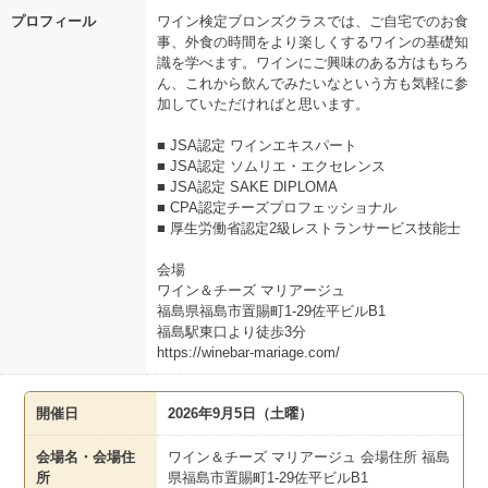
プロフィール
ワイン検定ブロンズクラスでは、ご自宅でのお食
事、外食の時間をより楽しくするワインの基礎知
識を学べます。ワインにご興味のある方はもちろ
ん、これから飲んでみたいなという方も気軽に参
加していただければと思います。
■ JSA認定 ワインエキスパート
■ JSA認定 ソムリエ・エクセレンス
■ JSA認定 SAKE DIPLOMA
■ CPA認定チーズプロフェッショナル
■ 厚生労働省認定2級レストランサービス技能士
会場
ワイン＆チーズ マリアージュ
福島県福島市置賜町1-29佐平ビルB1
福島駅東口より徒歩3分
https://winebar-mariage.com/
開催日
2026年9月5日（土曜）
会場名・会場住
ワイン＆チーズ マリアージュ 会場住所 福島
所
県福島市置賜町1-29佐平ビルB1