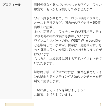
プロフィール
普段何気なく飲んでいらっしゃるワイン、ワイン
検定で、もう少し深掘りしてみませんか？
ワイン好きが高じて、ヨーロッパや南アフリカ、
オーストラリアなど、国内外のワイナリー300箇
所以上に訪問。
また、定期的に、ワイナリーでの収穫ボランティ
アや葡萄の樹の世話にも参加しています。
ワインエキスパートの他、WSET Wine Level3な
どを取得していますが、授業は、肩肘張らず、も
っと身近にワインを感じていただけるように心が
けています。
もちろん、上級試験に関するアドバイスもさせて
いただきます。
試験終了後、希望者の方には、復習を兼ねたワイ
ンの試飲とテイスティング方法のレクチャーを有
料でご提供します。
一緒に楽しくワインを学びましょう！
ご応募、お待ちしています♪