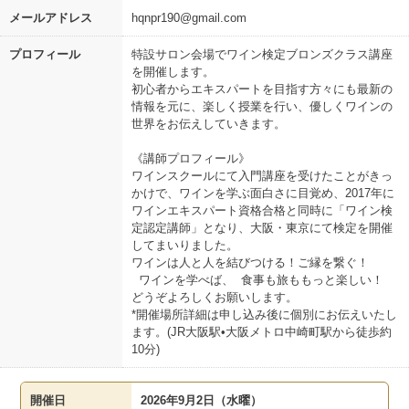
メールアドレス
hqnpr190@gmail.com
プロフィール
特設サロン会場でワイン検定ブロンズクラス講座
を開催します。
初心者からエキスパートを目指す方々にも最新の
情報を元に、楽しく授業を行い、優しくワインの
世界をお伝えしていきます。
《講師プロフィール》
ワインスクールにて入門講座を受けたことがきっ
かけで、ワインを学ぶ面白さに目覚め、2017年に
ワインエキスパート資格合格と同時に「ワイン検
定認定講師」となり、大阪・東京にて検定を開催
してまいりました。
ワインは人と人を結びつける！ご縁を繋ぐ！
ワインを学べば、 食事も旅ももっと楽しい！
どうぞよろしくお願いします。
*開催場所詳細は申し込み後に個別にお伝えいたし
ます。(JR大阪駅•大阪メトロ中崎町駅から徒歩約
10分)
開催日
2026年9月2日（水曜）