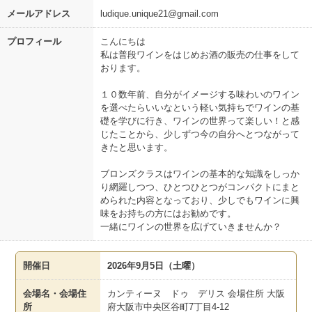
メールアドレス
ludique.unique21@gmail.com
プロフィール
こんにちは
私は普段ワインをはじめお酒の販売の仕事をして
おります。
１０数年前、自分がイメージする味わいのワイン
を選べたらいいなという軽い気持ちでワインの基
礎を学びに行き、ワインの世界って楽しい！と感
じたことから、少しずつ今の自分へとつながって
きたと思います。
ブロンズクラスはワインの基本的な知識をしっか
り網羅しつつ、ひとつひとつがコンパクトにまと
められた内容となっており、少しでもワインに興
味をお持ちの方にはお勧めです。
一緒にワインの世界を広げていきませんか？
開催日
2026年9月5日（土曜）
会場名・会場住
カンティーヌ ドゥ デリス 会場住所 大阪
所
府大阪市中央区谷町7丁目4-12