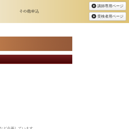
講師専用ページ
受検者用ページ
など企画しています。