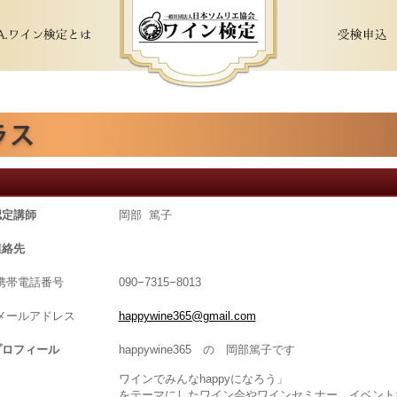
認定講師
岡部 篤子
連絡先
携帯電話番号
090−7315−8013
メールアドレス
happywine365@gmail.com
プロフィール
happywine365 の 岡部篤子です
ワインでみんなhappyになろう」
をテーマにしたワイン会やワインセミナー、イベント